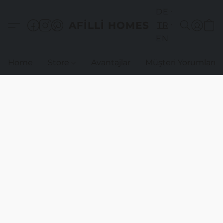
DE
AFILLI HOMES
TR
EN
Home
Store
Avantajlar
Müşteri Yorumları