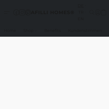
DE
AFILLI HOMES®
TR
EN
Home
Shop
Benefits
Kundenstimmen