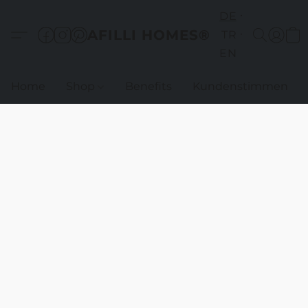
DE
AFILLI HOMES®
TR
EN
Home
Shop
Benefits
Kundenstimmen