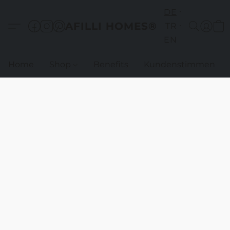
DE
AFILLI HOMES®
TR
EN
Home
Shop
Benefits
Kundenstimmen