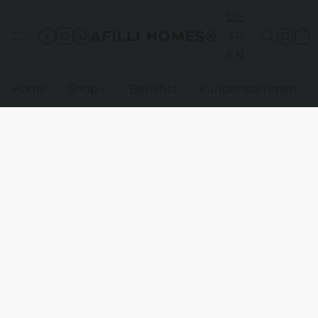
DE
AFILLI HOMES®
TR
EN
Home
Shop
Benefits
Kundenstimmen