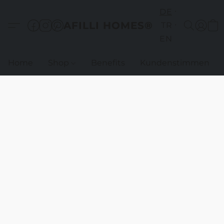
DE
AFILLI HOMES®
TR
EN
Home
Shop
Benefits
Kundenstimmen