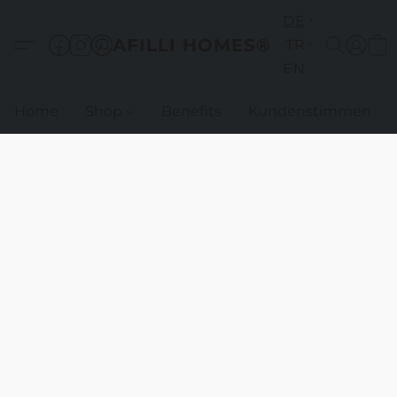
DE
AFILLI HOMES®
TR
EN
Home
Shop
Benefits
Kundenstimmen