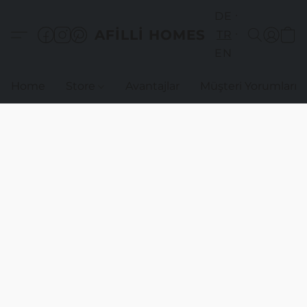
DE
AFILLI HOMES
TR
EN
Home
Store
Avantajlar
Müşteri Yorumları