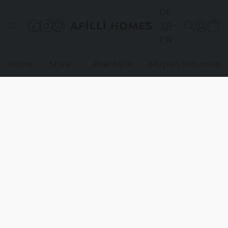
DE
AFILLI HOMES
TR
EN
Home
Store
Avantajlar
Müşteri Yorumları