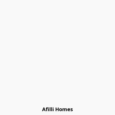
Afilli Homes