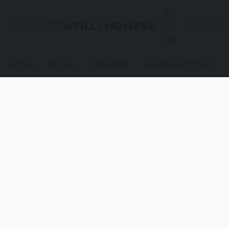
DE
AFILLI HOMES®
TR
EN
Home
Shop
Benefits
Kundenstimmen