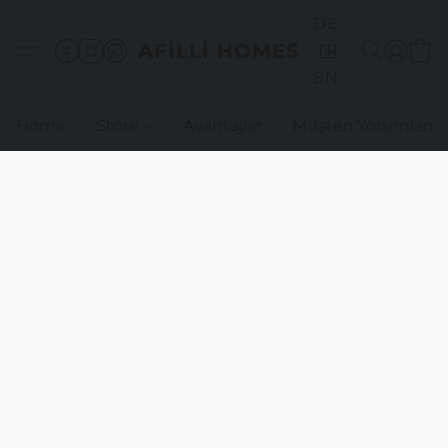
DE
AFILLI HOMES
TR
EN
Home
Store
Avantajlar
Müşteri Yorumları